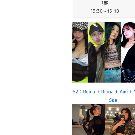
1部
13:30～15:10
62：Reina + Riona + Ami + 
Sae