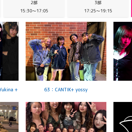
2部
3部
15:30～17:05
17:25〜19:15
Yukina +
63：CANTIK+ yossy