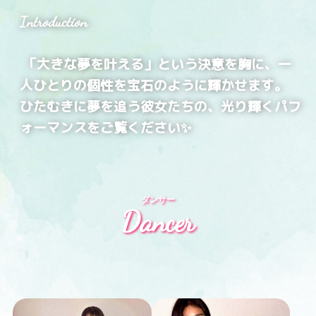
Introduction
「大きな夢を叶える」という決意を胸に、一
人ひとりの個性を宝石のように輝かせます。
ひたむきに夢を追う彼女たちの、光り輝くパフ
ォーマンスをご覧ください✨
ダンサー
Dancer