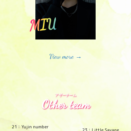
MIU
View more →
アザーチーム
Other team
21：Yujin number
23：Little Savage