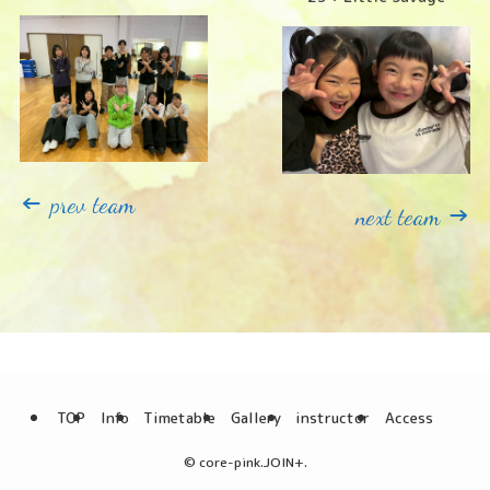
←
prev team
→
next team
TOP
Info
Timetable
Gallery
instructor
Access
©
core-pink.JOIN+.