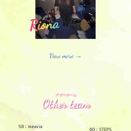
Riona
View more →
アザーチーム
Other team
58：meavia
60：STEPS