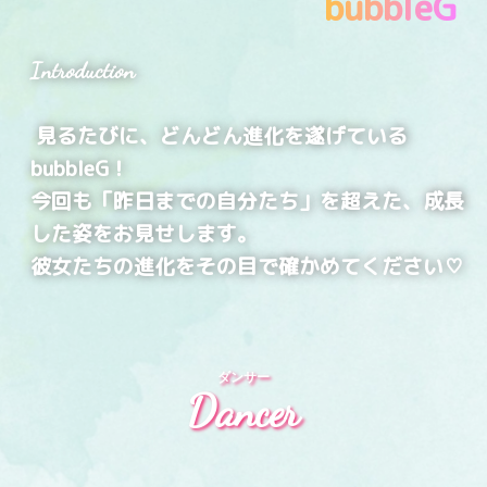
bubbleG
Introduction
見るたびに、どんどん進化を遂げている
bubbleG！
今回も「昨日までの自分たち」を超えた、成長
した姿をお見せします。
彼女たちの進化をその目で確かめてください♡
ダンサー
Dancer