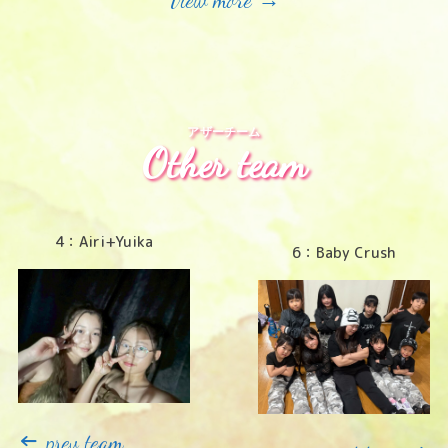
アザーチーム
Other team
4：Airi+Yuika
6：Baby Crush
←
prev team