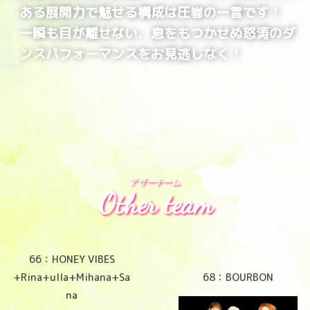
ある展開力で魅せる構成は圧巻の一言です！
一瞬も目が離せない、息をもつかせぬ怒涛のダ
ンスパフォーマンスをお見逃しなく！
アザーチーム
Other team
66：HONEY VIBES
+Rina+ulla+Mihana+Sa
68：BOURBON
na