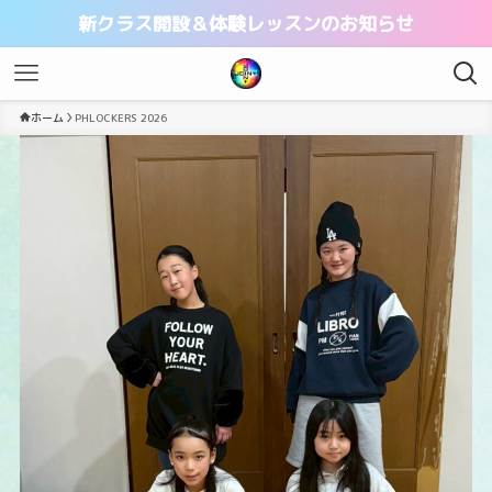
新クラス開設＆体験レッスンのお知らせ
ホーム
PHLOCKERS 2026