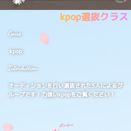
kpop選抜クラス
Genre
kpop
Intorduction
オーディションを行い選抜された5人によるグ
ループです！力強いkpopをご覧ください！
ダンサー