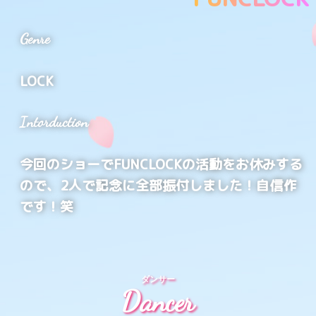
Genre
LOCK
Intorduction
今回のショーでFUNCLOCKの活動をお休みする
ので、2人で記念に全部振付しました！自信作
です！笑
ダンサー
Dancer