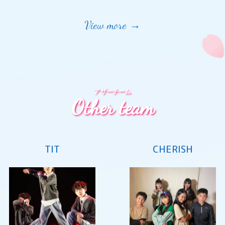
View more →
アザーチーム
Other team
TIT
CHERISH