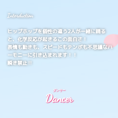
Intorduction
ヒップホップを個性の違う2人が一緒に踊る
と、化学反応が起きるこの面白さ！
表情も動きも、スピードもテンポも不思議なハ
ーモニーに引き込まれます！！
瞬き禁止‼️
ダンサー
Dancer