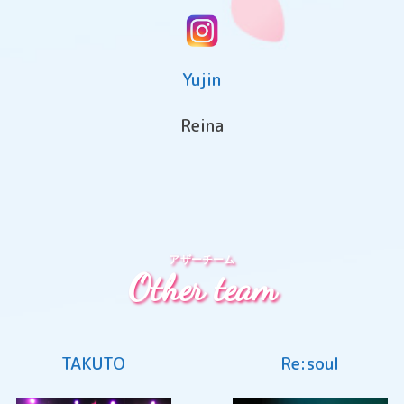
Yujin
Reina
アザーチーム
Other team
TAKUTO
Re:soul