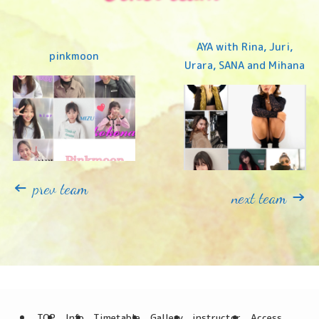
AYA with Rina, Juri,
pinkmoon
Urara, SANA and Mihana
←
prev team
→
next team
TOP
Info
Timetable
Gallery
instructor
Access