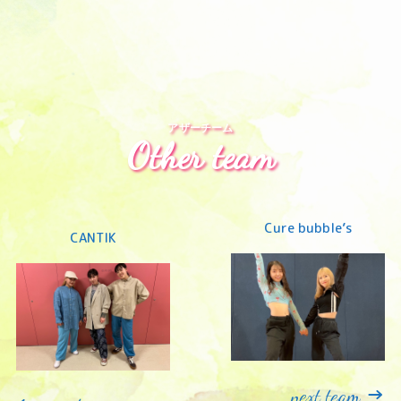
アザーチーム
Other team
Cure bubble’s
CANTIK
→
next team