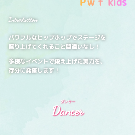
Pｗｆ kids
Introduction
パワフルなヒップホップでステージを
盛り上げてくれること間違いなし！
多様なイベントで鍛え上げた実力を、
存分に発揮します！
ダンサー
Dancer