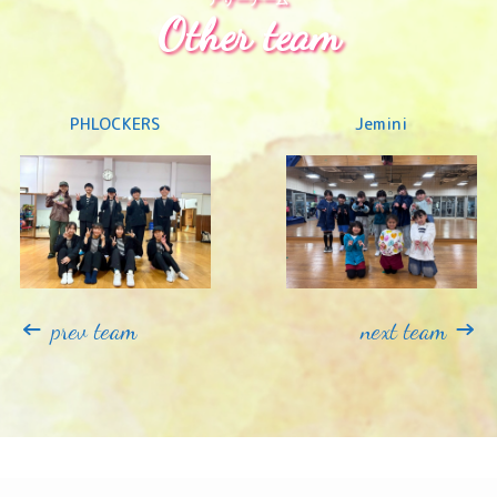
Other team
PHLOCKERS
Jemini
←
→
prev team
next team