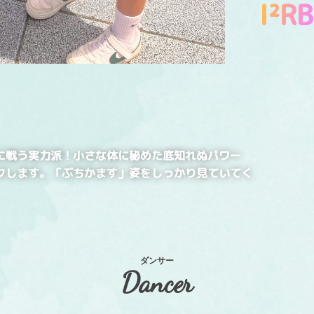
I²RB
に戦う実力派！小さな体に秘めた底知れぬパワー
クします。「ぶちかます」姿をしっかり見ていてく
ダンサー
Dancer